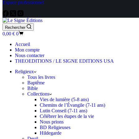
Espace professionnel
Rechercher
Panier
0,00
€
0
d’achat
Accueil
Mon compte
Nous contacter
THEOEDITIONS / LE SIGNE EDITIONS USA
Religieux
Tous les livres
Baptême
Bible
Collections
Vies de lumière (5-8 ans)
Chemins de l’Évangile (7-11 ans)
Lutin Conseil (7-11 ans)
Célébrer les étapes de la vie
Nous prions
BD Religieuses
Hildegarde
Deuil