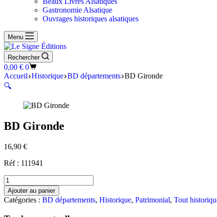
Beaux Livres Alsatiques
Gastronomie Alsatique
Ouvrages historiques alsatiques
Menu
Rechercher
Panier
0,00
€
0
d’achat
Accueil
Historique
BD départements
BD Gironde
🔍
BD Gironde
16,90
€
Réf : 111941
quantité
de
Ajouter au panier
BD
Catégories :
BD départements
,
Historique
,
Patrimonial
,
Tout historiqu
Gironde