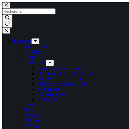
Passer
au
contenu
Aucun
résultat
Religieux
Tous les livres
Baptême
Bible
Collections
Vies de lumière (5-8 ans)
Chemins de l’Évangile (7-11 ans)
Lutin Conseil (7-11 ans)
Célébrer les étapes de la vie
Nous prions
BD Religieuses
Hildegarde
Deuil
Jeux
Liturgie
Maladie
Mariage